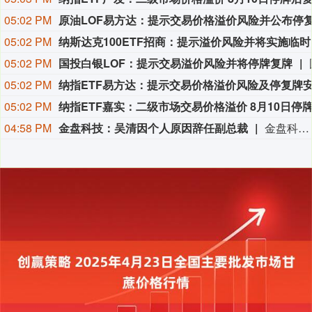
05:02 PM
05:02 PM
纳斯达
05:02 PM
国投白银LOF：提示交易溢价风险并将停牌复牌
05:02 PM
05:02 PM
04:58 PM
金盘科技：吴清因个人原因辞任副总裁
金盘科技8月9日公告，公司董事会于2026年8月7日收到副总裁吴清的辞职报告，吴清因个人原因申请辞去公司副总裁职务，辞职报告自送达公司董事会之日起生效，吴清仍在公司担任其他职务。