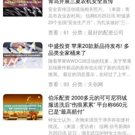
青岛开展三夏农机安全宣传
安全宣传活动现场相关照片。（来源：青
岛市农业农村局） 信网6月25日讯 时值第
25个全国“安全生产月”，为扎实做好“三
夏”农机安全保障工作，青岛市农业行政执
查看：
61
分类：
最好的配资公司
法支....
中盛投资 苹果20款新品待发布! 多
品类全家桶来了
随着苹果WWDC26活动的结束，关于苹果
后续硬件新品的发布也出现了新的消息和
推测。 最近的消息显示，在经过了上半年
的几轮新品发布之后，苹果似乎还有大约
查看：
93
分类：
天创网
20款产品....
伯乐配资 2000多元的可可尼羽绒
服送洗后“伤痕累累” 平台称660元
已是“最高赔付”
钟女士认为，衣物未清洗干净并存在缝补
情况。（来源：受访者） 信网·信号新闻6
月25日讯 近日，湖北武汉的钟女士向信号