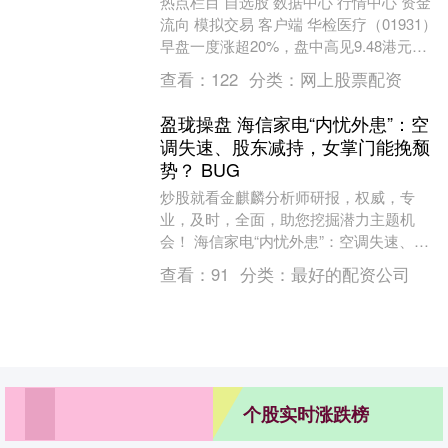
热点栏目 自选股 数据中心 行情中心 资金
流向 模拟交易 客户端 华检医疗（01931）
早盘一度涨超20%，盘中高见9.48港元，
再创新高，截至发稿，股价上涨7....
查看：
122
分类：
网上股票配资
盈珑操盘 海信家电“内忧外患”：空
调失速、股东减持，女掌门能挽颓
势？ BUG
炒股就看金麒麟分析师研报，权威，专
业，及时，全面，助您挖掘潜力主题机
会！ 海信家电“内忧外患”：空调失速、股
东减持，女掌门能挽颓势？ | BUG 文 |
查看：
91
分类：
最好的配资公司
《BU....
个股实时涨跌榜