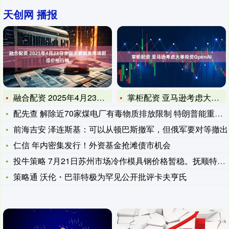
天创网 播报
融合配资 2025年4月23日全国主要批发市场甜瓜价格行情
掌柜配资 亚马逊考虑大举投资OpenAI
配先查 解除近70家煤电厂有毒物质排放限制 特朗普能重振煤炭
前海吉安 泽连斯基：可以从顿巴斯撤军，但俄军要对等撤出
仁信 年内密集发行！外资基金抢滩债市机会
投牛策略 7月21日苏州市场冷作模具钢价格暂稳。抚顺特钢Cr
策略通 沃伦・巴菲特极为罕见公开批评卡夫亨氏