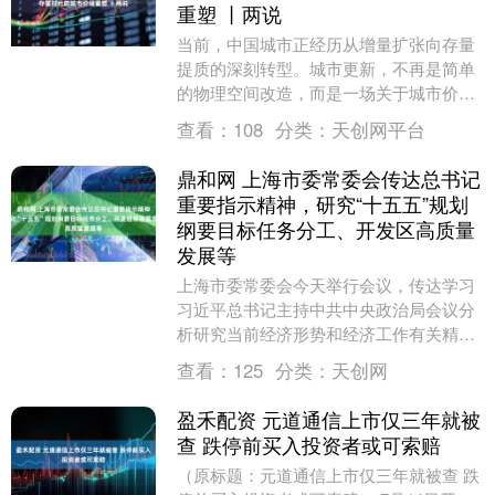
重塑 丨两说
当前，中国城市正经历从增量扩张向存量
提质的深刻转型。城市更新，不再是简单
的物理空间改造，而是一场关于城市价
值、治理逻辑与发展观念的深层次变革。
查看：
108
分类：
天创网平台
第一财经总编辑杨宇....
鼎和网 上海市委常委会传达总书记
重要指示精神，研究“十五五”规划
纲要目标任务分工、开发区高质量
发展等
上海市委常委会今天举行会议，传达学习
习近平总书记主持中共中央政治局会议分
析研究当前经济形势和经济工作有关精
神，习近平总书记就进一步总结好运用好
查看：
125
分类：
天创网
义乌发展经验作出的....
盈禾配资 元道通信上市仅三年就被
查 跌停前买入投资者或可索赔
（原标题：元道通信上市仅三年就被查 跌