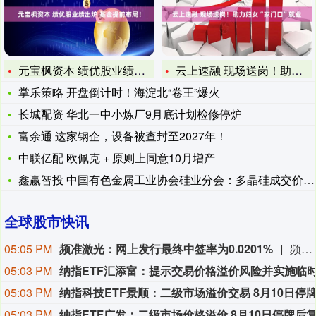
元宝枫资本 绩优股业绩出炉 基金提前布局！
云上速融 现场送岗！助力妇女“家门口”就业
掌乐策略 开盘倒计时！海淀北“卷王”爆火
长城配资 华北一中小炼厂9月底计划检修停炉
富余通 这家钢企，设备被查封至2027年！
中联亿配 欧佩克 + 原则上同意10月增产
鑫赢智投 中国有色金属工业协会硅业分会：多晶硅成交价延续上涨
全球股市快讯
05:05 PM
频准激光：网上发行最终中签率为0.0201%
频准激光8月9日公告，回拨机制启动后，网上发行最终中签率为0.0201%。
05:03 PM
05:03 PM
05:03 PM