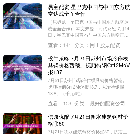
易宝配资 星巴克中国与中国东方航
空达成全面合作
（原标题：星巴克中国与中国东方航空达
成全面合作） 本文来源：时代财经 7月14
日，星巴克中国宣布与中国东方航空正式
达成全面合作。1.6亿星巴克星享俱乐部会
查看：
141
分类：
网上股票配资
员将率....
投牛策略 7月21日苏州市场冷作模
具钢价格暂稳。抚顺特钢Cr12MoV
报137
7月21日苏州市场冷作模具钢价格暂稳。
抚顺特钢Cr12MoV报13.7，大冶特钢报
13.8。（千元/吨）....
查看：
153
分类：
最好的配资公司
信康优配 7月21日衡水建筑钢材价
格涨80
7月21日衡水建筑钢材价格涨80，抗震三