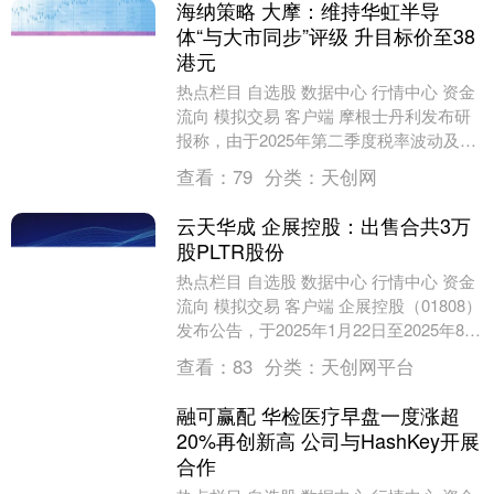
海纳策略 大摩：维持华虹半导
体“与大市同步”评级 升目标价至38
港元
热点栏目 自选股 数据中心 行情中心 资金
流向 模拟交易 客户端 摩根士丹利发布研
报称，由于2025年第二季度税率波动及少
数股东权益的影响，将华虹半导体
查看：
79
分类：
天创网
（013....
云天华成 企展控股：出售合共3万
股PLTR股份
热点栏目 自选股 数据中心 行情中心 资金
流向 模拟交易 客户端 企展控股（01808）
发布公告，于2025年1月22日至2025年8月
6日期间，公司全资附属公....
查看：
83
分类：
天创网平台
融可赢配 华检医疗早盘一度涨超
20%再创新高 公司与HashKey开展
合作