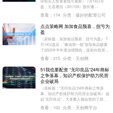
停前买入投资者或可索赔） 7月14日开
盘，元道通信（301139）股价遭
遇“20CM”跌停，股价为21.60元/股。 消
查看：
174
分类：
最好的配资公司
息....
点点策略网 加加食品预喜，扭亏为
盈
（原标题：加加食品预喜，扭亏为盈） 7
月14日盘后，“酱油第一股”加加食品披露
了2025年半年度业绩预告，提前向投资者
报喜。 今年上半年，公司预计实现归母净
查看：
215
分类：
天创网
利润....
51我也要配资 “无印良品”24年商标
之争落幕，知识产权保护助力民营
企业破局
（原标题：“无印良品”24年商标之争落
幕，知识产权保护助力民营企业破局） 提
起“无印良品”，大多数人都会想到了那个
来自日本、设计独特的杂货店。但如果具
查看：
102
分类：
天创网平台
体到毛巾、....