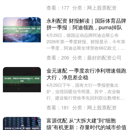
新闻(0532-80889431)反映，今年....
查看：
177
分类：
网上股票配资
永利配资 财报解读｜国际体育品牌
拼一季报：阿迪领跑，puma掉队
4月29日，德国运动品牌阿迪达斯公布
2026年第一季度财报。财报显示，今年第
一季度，阿迪达斯全球营收66亿欧元，在
货币中性下（下同），较上年同期增长
查看：
206
分类：
最好的配资公司
14%；营业....
金元速配 一季度农行净利增速领跑
大行，净息差企稳
4月29日下午，国有大行一季报密集出
炉，业绩回暖信号明显。其中，农业银
行、建设银行营收率先回到双位数增长，
增幅分别达10.5%、10.98%，农业银行归
查看：
181
分类：
网上股票配资
母净利润....
富源优配 从“大拆大建”到“细胞
级”有机更新：存量时代的城市价值