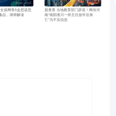
后女孩网售5盒思诺思
股查查 当地教育部门辟谣！网传河
毒品，律师解读
南“南阳淅川一班主任放学后身
亡”为不实信息