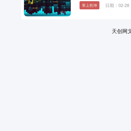
日期：02-28
掌上乾坤
天创网
上证指数
3939.81
.60
2.10%
39.46
1.