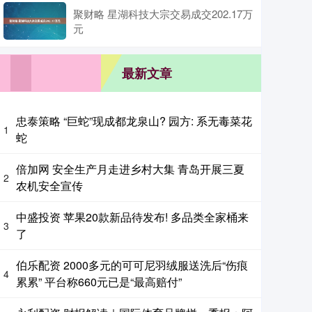
聚财略 星湖科技大宗交易成交202.17万
元
最新文章
忠泰策略 “巨蛇”现成都龙泉山? 园方: 系无毒菜花
1
蛇
倍加网 安全生产月走进乡村大集 青岛开展三夏
2
农机安全宣传
中盛投资 苹果20款新品待发布! 多品类全家桶来
3
了
伯乐配资 2000多元的可可尼羽绒服送洗后“伤痕
4
累累” 平台称660元已是“最高赔付”