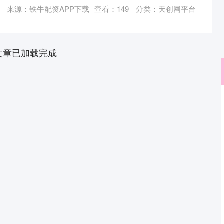
来源：铁牛配资APP下载
查看：
149
分类：
天创网平台
文章已加载完成
深证成指
14308.88
01%
198.76
1.41%