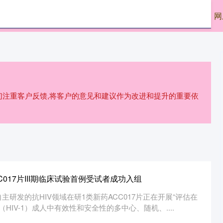
创网
天创网平台
最好的配资公司
网
我们注重客户反馈,将客户的意见和建议作为改进和提升的重要依
C017片III期临床试验首例受试者成功入组
研发的抗HIV领域在研1类新药ACC017片正在开展“评估在
HIV-1）成人中有效性和安全性的多中心、随机、....