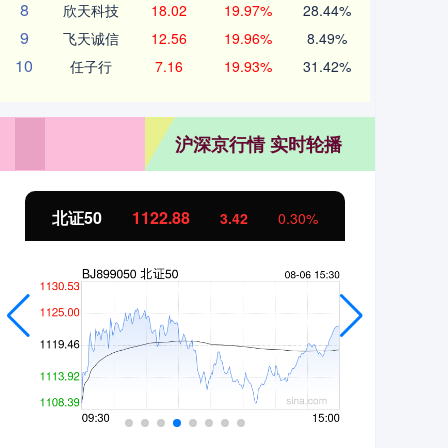
8
欣天科技
18.02
19.97%
28.44%
9
飞天诚信
12.56
19.96%
8.49%
10
任子行
7.16
19.93%
31.42%
沪深京行情 实时轮播
北证50
1122.88
创业
3.42
0.30%