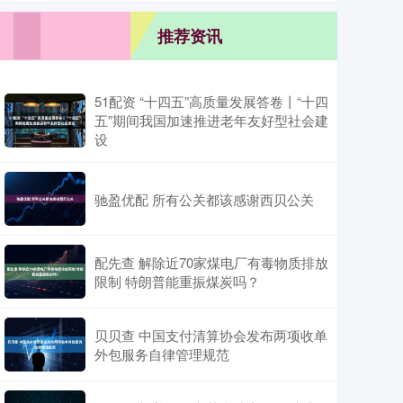
推荐资讯
51配资 “十四五”高质量发展答卷丨“十四
五”期间我国加速推进老年友好型社会建
设
驰盈优配 所有公关都该感谢西贝公关
配先查 解除近70家煤电厂有毒物质排放
限制 特朗普能重振煤炭吗？
贝贝查 中国支付清算协会发布两项收单
外包服务自律管理规范