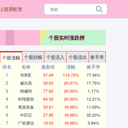
上股票配资
个股实时涨跌榜
个股跌幅
个股流入
个股流出
换手率
个股涨幅
排名
名称
最新价
涨幅
换手率
1
N津富
37.49
114.72%
77.46%
2
威尔高
39.83
20.01%
17.76%
3
锴威特
77.82
20.00%
1.17%
4
科翔股份
64.32
20.00%
12.21%
5
蜀道装备
33.61
19.99%
11.69%
6
中巨芯
27.85
19.99%
32.20%
7
广哈通信
19.03
19.99%
5.84%