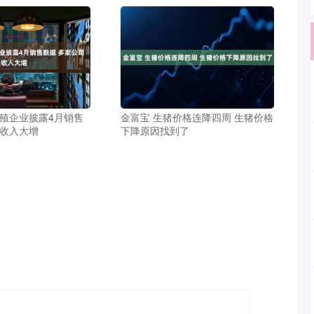
养殖企业披露4月销售
金富宝 生猪价格连降四周 生猪价格
司收入大增
下降原因找到了