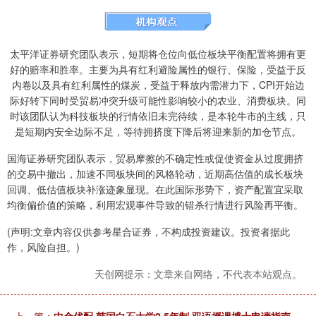
太平洋证券研究团队表示，短期将仓位向低位板块平衡配置将拥有更
好的赔率和胜率。主要为具有红利避险属性的银行、保险，受益于反
内卷以及具有红利属性的煤炭，受益于释放内需潜力下，CPI开始边
际好转下同时受贸易冲突升级可能性影响较小的农业、消费板块。同
时该团队认为科技板块的行情依旧未完待续，是本轮牛市的主线，只
是短期内安全边际不足，等待拥挤度下降后将迎来新的加仓节点。
国海证券研究团队表示，贸易摩擦的不确定性或促使资金从过度拥挤
的交易中撤出，加速不同板块间的风格轮动，近期高估值的成长板块
回调、低估值板块补涨迹象显现。在此国际形势下，资产配置宜采取
均衡偏价值的策略，利用宏观事件导致的错杀行情进行风险再平衡。
(声明:文章内容仅供参考星合证券，不构成投资建议。投资者据此
作，风险自担。)
天创网提示：文章来自网络，不代表本站观点。
上一篇：
中金优配 韩国白石大学2.5年制 双语授课博士申请指南