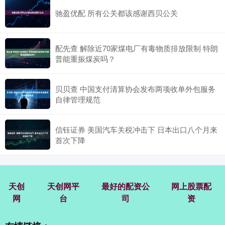
驰盈优配 所有公关都该感谢西贝公关
配先查 解除近70家煤电厂有毒物质排放限制 特朗
普能重振煤炭吗？
贝贝查 中国支付清算协会发布两项收单外包服务
自律管理规范
信钰证券 美国汽车关税冲击下 日本出口八个月来
首次下降
天创
天创网平
最好的配资公
网上股票配
网
台
司
资