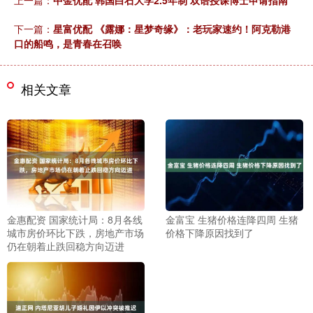
下一篇：
星富优配 《露娜：星梦奇缘》：老玩家速约！阿克勒港
口的船鸣，是青春在召唤
相关文章
金惠配资 国家统计局：8月各线
金富宝 生猪价格连降四周 生猪
城市房价环比下跌，房地产市场
价格下降原因找到了
仍在朝着止跌回稳方向迈进