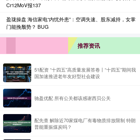
Cr12MoV报137
盈珑操盘 海信家电“内忧外患”：空调失速、股东减持，女掌
门能挽颓势？ BUG
推荐资讯
51配资 “十四五”高质量发展答卷丨“十四五”期间我
国加速推进老年友好型社会建设
驰盈优配 所有公关都该感谢西贝公关
配先查 解除近70家煤电厂有毒物质排放限制 特朗
普能重振煤炭吗？