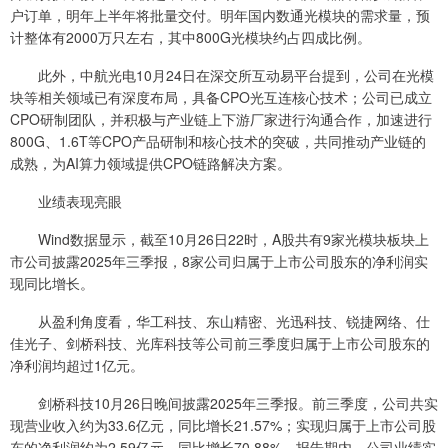
户订单，明年上半年将批量交付。明年国内数通光模块的需求量，预
计整体有2000万只左右，其中800G光模块约占四成比例。
此外，中航光电10月24日在深交所互动易平台提到，公司在光模
块等相关领域已有深度布局，具备CPO光互连核心技术；公司已成立
CPO研制团队，并积极与产业链上下游厂家进行沟通合作，加速进行
800G、1.6T等CPO产品研制和核心技术的突破，共同推动产业链的
成熟，为AI算力领域提供CPO链路解决方案。
业绩表现亮眼
Wind数据显示，截至10月26日22时，A股共有9家光模块板块上
市公司披露2025年三季报，8家公司归属于上市公司股东的净利润实
现同比增长。
从盈利角度看，华工科技、东山精密、光迅科技、锐捷网络、仕
佳光子、剑桥科技、光库科技等公司前三季度归属于上市公司股东的
净利润均超过1亿元。
剑桥科技10月26日晚间披露2025年三季报。前三季度，公司共实
现营业收入约为33.6亿元，同比增长21.57%；实现归属于上市公司股
东的净利润约为2.59亿元，同比增长70.88%。报告期内，公司业绩实