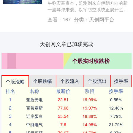
午称宏基资本，监测到来自伊朗方向的新
一波导弹来袭。以军防空系统正展开拦
截。 伊朗今天已向以色列发射多轮导
查看：
167
分类：
天创网平台
弹。....
天创网文章已加载完成
个股实时涨跌榜
个股跌幅
个股流入
个股流出
换手率
个股涨幅
排名
名称
最新价
涨幅
换手率
1
蓝盾光电
22.81
19.99%
0.55%
2
百普赛斯
77.68
19.97%
12.46%
3
近岸蛋白
55.54
18.88%
7.79%
4
中能电气
7.6
14.98%
21.79%
5
毕得医药
70.67
14.72%
8.97%