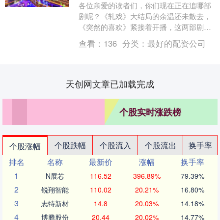
各位亲爱的读者们，你们现在正在追哪部
剧呢？《轧戏》大结局的余温还未散去，
《突然的喜欢》紧接着开播，这两部剧都
属于甜宠类型，目前，最火的剧无疑是
查看：
136
分类：
最好的配资公司
《小城大事》，但出....
天创网文章已加载完成
个股实时涨跌榜
个股跌幅
个股流入
个股流出
换手率
个股涨幅
排名
名称
最新价
涨幅
换手率
1
N展芯
116.52
396.89%
79.39%
2
锐翔智能
110.02
20.21%
16.80%
3
志特新材
14.8
20.03%
14.18%
4
博腾股份
20.44
20.02%
14.77%