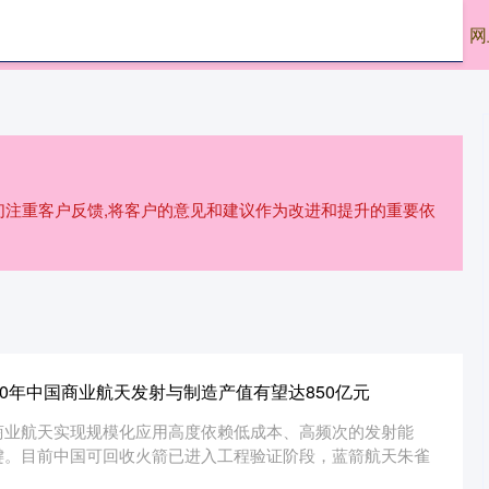
创网
天创网平台
最好的配资公司
网
我们注重客户反馈,将客户的意见和建议作为改进和提升的重要依
30年中国商业航天发射与制造产值有望达850亿元
商业航天实现规模化应用高度依赖低成本、高频次的发射能
键。目前中国可回收火箭已进入工程验证阶段，蓝箭航天朱雀