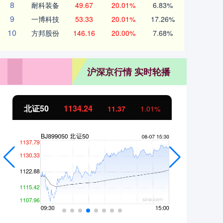
8
耐科装备
49.67
20.01%
6.83%
9
一博科技
53.33
20.01%
17.26%
10
方邦股份
146.16
20.00%
7.68%
沪深京行情 实时轮播
北证50
1134.24
创
11.37
1.01%