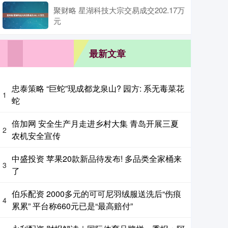
聚财略 星湖科技大宗交易成交202.17万
元
最新文章
忠泰策略 “巨蛇”现成都龙泉山? 园方: 系无毒菜花
1
蛇
倍加网 安全生产月走进乡村大集 青岛开展三夏
2
农机安全宣传
中盛投资 苹果20款新品待发布! 多品类全家桶来
3
了
伯乐配资 2000多元的可可尼羽绒服送洗后“伤痕
4
累累” 平台称660元已是“最高赔付”