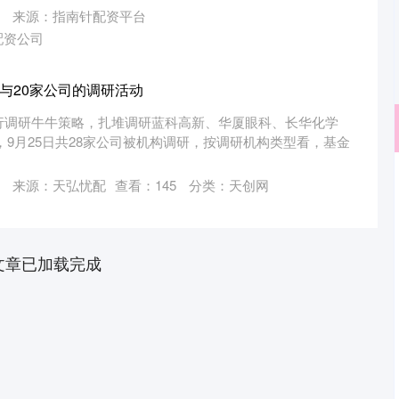
来源：指南针配资平台
配资公司
参与20家公司的调研活动
行调研牛牛策略，扎堆调研蓝科高新、华厦眼科、长华化学
，9月25日共28家公司被机构调研，按调研机构类型看，基金
来源：天弘忧配
查看：
145
分类：
天创网
沪深300
4694.44
.42%
43.13
0.93%
文章已加载完成