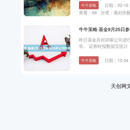
日期：02-16
牛牛策略
查看：
68
分类：
最好的
牛牛策略 基金9月25日
昨日基金共对20家公司进
等。 证券时报数据宝统计
参....
日期：10-04
牛牛策略
深证成指
14311.01
.68
1.02%
200.89
1
天创网