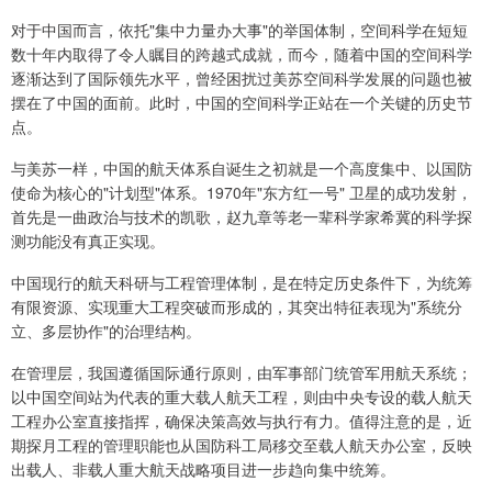
对于中国而言，依托"集中力量办大事"的举国体制，空间科学在短短
数十年内取得了令人瞩目的跨越式成就，而今，随着中国的空间科学
逐渐达到了国际领先水平，曾经困扰过美苏空间科学发展的问题也被
摆在了中国的面前。此时，中国的空间科学正站在一个关键的历史节
点。
与美苏一样，中国的航天体系自诞生之初就是一个高度集中、以国防
使命为核心的"计划型"体系。1970年"东方红一号" 卫星的成功发射，
首先是一曲政治与技术的凯歌，赵九章等老一辈科学家希冀的科学探
测功能没有真正实现。
中国现行的航天科研与工程管理体制，是在特定历史条件下，为统筹
有限资源、实现重大工程突破而形成的，其突出特征表现为"系统分
立、多层协作"的治理结构。
在管理层，我国遵循国际通行原则，由军事部门统管军用航天系统；
以中国空间站为代表的重大载人航天工程，则由中央专设的载人航天
工程办公室直接指挥，确保决策高效与执行有力。值得注意的是，近
期探月工程的管理职能也从国防科工局移交至载人航天办公室，反映
出载人、非载人重大航天战略项目进一步趋向集中统筹。