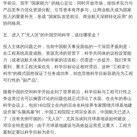
学前沿、筑牢 "国家能力" 的核心定位；同时开放市场，按技术实力与
产品竞争力优化资源分配、引导资本有序参与，让商业航天成为国家
投入的重要补充，形成 "国家队攻坚前沿、商业航天深耕转化应用" 的
协同格局。
五、进入了"无人区"的中国空间科学，该往哪里走？
投入主体的问题之外，当前中国航天事业面临的一个深层矛盾则是：
在工程系统高度成熟、资源充沛的背景下，科学共同体的议程设置能
力（或者说航天体系内科学家的话语权）仍需进一步提升。我们常常
看到，重大工程决策在先，科学目标论证相对滞后。这种 "工程牵引
科学"的模式固然保证了任务成功率，却也导致科学目标容易沦为工程
可行性的 "副产品"。
随着中国的空间科学开始走到了世界前沿，科学目标与工程可行性之
争这类过去可以搁置讨论的问题也就正式浮出了水面。在去年的香山
科学会议上，包括16位院士在内的百余名科技界专家围绕月球基地建
设开展"头脑风暴"时，中国工程院院士邓宗全表示，中国航天已进入
了（没有先例可循的）"无人区"，尤其当谈到月球基地该如何建设，
邓宗全特意提到：由于月球基地建设与高效益运营意义重大，工程方
案制定要以科学目标为牵引。