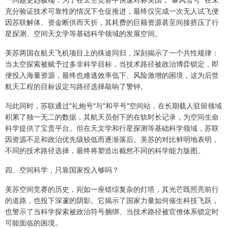
充分验证技术可靠性的情况下仓促推进，最终仅完成一次无人试飞便
因苏联解体、资金断供而夭折，其耗费的巨额资源甚至间接挤压了行
星探测、空间天文学等基础科学领域的发展空间。
美苏两国在航天飞机项目上的殊途同归，深刻揭示了一个共性规律：
当太空探索被赋予过多非科学目标，当技术路径被政治博弈锁定，即
便投入海量资源，最终也难逃效率低下、风险激增的困境，这为后世
航天工程的目标设定与路径选择敲响了警钟。
与此同时，苏联通过"礼炮号"与"和平号"空间站，在长期载人驻留领域
积累了独一无二的数据，其航天员创下的在轨时长记录，为空间生命
科学提供了宝贵平台。但在天文学和行星探测等基础科学领域，苏联
因资源不足和政治优先级较低而逐渐落后。美苏的对比鲜明地表明，
不同的技术路径选择，最终将塑造出截然不同的科学能力版图。
四、空间科学，只靠国家投入够吗？
美苏空间竞赛的历史，宛如一座错综复杂的灯塔，其光芒既照亮前行
的道路，也投下深邃的阴影。它揭示了国家力量如何催生科技飞跃，
也警示了当科学探索被政治符号捆绑、当技术路径被官僚体系锁定时
可能面临的困境。