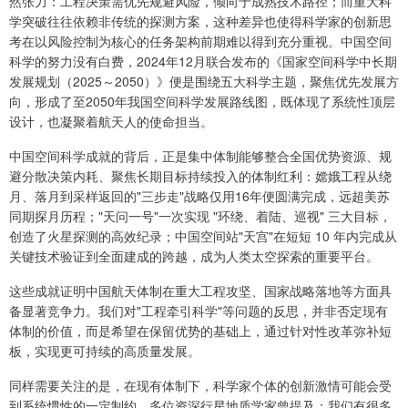
然张力：工程决策需优先规避风险，倾向于成熟技术路径；而重大科
学突破往往依赖非传统的探测方案，这种差异也使得科学家的创新思
考在以风险控制为核心的任务架构前期难以得到充分重视。中国空间
科学的努力没有白费，2024年12月联合发布的《国家空间科学中长期
发展规划（2025～2050）》便是围绕五大科学主题，聚焦优先发展方
向，形成了至2050年我国空间科学发展路线图，既体现了系统性顶层
设计，也凝聚着航天人的使命担当。
中国空间科学成就的背后，正是集中体制能够整合全国优势资源、规
避分散决策内耗、聚焦长期目标持续投入的体制红利：嫦娥工程从绕
月、落月到采样返回的"三步走"战略仅用16年便圆满完成，远超美苏
同期探月历程；"天问一号"一次实现 "环绕、着陆、巡视" 三大目标，
创造了火星探测的高效纪录；中国空间站"天宫"在短短 10 年内完成从
关键技术验证到全面建成的跨越，成为人类太空探索的重要平台。
这些成就证明中国航天体制在重大工程攻坚、国家战略落地等方面具
备显著竞争力。我们对"工程牵引科学"等问题的反思，并非否定现有
体制的价值，而是希望在保留优势的基础上，通过针对性改革弥补短
板，实现更可持续的高质量发展。
同样需要关注的是，在现有体制下，科学家个体的创新激情可能会受
到系统惯性的一定制约。多位资深行星地质学家曾提及：我们有很多