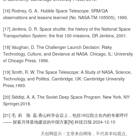
[16] Rodney, G. A.. Hubble Space Telescope: SRM/QA
observations and lessons learned (No. NASA-TM-105505), 1990.
[17] Jenkins, D. R. Space shuttle: the history of the National Space
Transportation System: the first 100 missions. DR Jenkins, 2001.
[18] Vaughan, D. The Challenger Launch Decision: Risky
Technology, Culture, and Deviance at NASA. Chicago, IL: University
of Chicago Press, 1996.
[19] Smith, R. W. The Space Telescope: A Study of NASA, Science,
Technology, and Politics. Cambridge, UK: Cambridge University
Press,1993.
[20] Siddiqi, A. A. The Soviet Deep Space Program. New York, NY:
Springer,2018.
[21] 毛 莉 陈 磊.香山科学会议上，包括16位院士在内的专家呼吁
—— 探索月球基地建设的中国方案[N].科技日报.2024-12-10
天创网提示：文章来自网络，不代表本站观点。