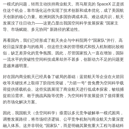
一模式的问题，转而主动扶持商业航天。而马斯克的 SpaceX 正是抓
住这个机会，靠市场化运作实现了技术创新和成本优化，成了美国航
天创新的核心力量。欧洲则因为多国协调成本高、难达成共识，航天
发展没了往日动力——这更凸显出我国空间科学发展探索 "国家主
导、市场赋能、多元协同" 新路径的紧迫性。
再看国内，我们已经形成了航天央企与中科院两个"国家队"并行、高
校日益深度参与的格局，但这些主体的管理模式和投入机制都比较相
似，缺乏差异化的竞争氛围。因此，尽管国家投入一直在增加，国际
一流水平的突破性空间科技成果却并不甚多，创新动力不足的问题更
是越来越明显。
好在国内商业航天已经具备了破局的基础：蓝箭航天等企业在火箭回
收等关键技术上取得了阶段性突破，"力箭一号" 曾免费为空间科学载
荷提供搭载机会。这些实践展现了商业航天进行低成本探索，敏锐捕
捉前沿需求、敢于挑战风险等优势，为空间科学发展提供了值得重视
的市场化解决方案。
因此，我国航天（含空间科学）亟需以多元竞争破解单一模式困局，
调整发展路径，将市场经济逻辑、公平竞争机制与商业航天力量深度
融入体系。这并非弱化 "国家队"，而是明确其聚焦重大工程与基础科