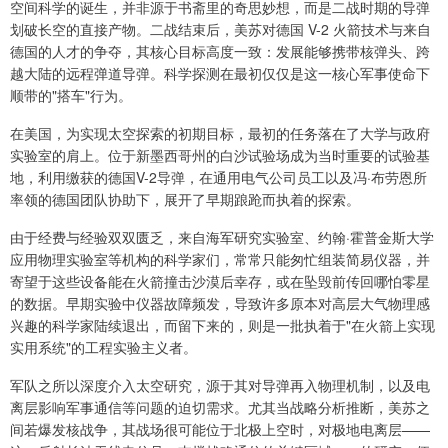
空间科学的诞生，并非源于书斋里的奇思妙想，而是二战时期的导弹
划破长空的直接产物。二战结束后，美苏对德国 V-2 火箭技术与来自
德国的人才的争夺，其核心目标高度一致：发展能够携带核弹头、跨
越大陆的远程弹道导弹。科学探测在最初仅仅是这一核心军事使命下
顺带的"搭车"行为。
在美国，为实现太空探索的初期目标，最初的任务落在了大学与政府
实验室的肩上。位于新墨西哥州的白沙试验场成为当时重要的试验基
地，利用缴获的德国V-2导弹，在通用电气公司员工以及冯·布劳恩所
率领的德国团队协助下，展开了早期踉跄而执着的探索。
由于经费与经验双双匮乏，来自海军研究实验室、约翰·霍普金斯大学
应用物理实验室等机构的科学家们，常常只能匆忙组装简易仪器，并
寄望于这些设备能在火箭撞击沙漠后幸存，或在坠毁前传回哪怕零星
的数据。早期实验中仪器故障频发，导致许多原本对高层大气物理感
兴趣的科学家陆续退出，而留下来的，则是一批执着于"在火箭上实现
实用系统"的工程实验主义者。
军队之所以深度介入太空研究，源于其对导弹再入物理机制，以及电
离层影响军事通信等问题的迫切需求。尤其当战略分析推断，美苏之
间若爆发核战争，其战场很可能位于北极上空时，对极地电离层——