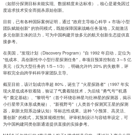
（如部分探测目标未能实现、数据精度未达标准），核心是避免因过
度追求技术安全而扼杀原始创新。
目前，已有各种国际案例证明，通过 "政府主导核心科学 + 市场/小型
团队赋能创新" 的协同模式，既能保障国家战略任务落地，又能激活
多元创新主体的活力，可为中国构建开放多元的航天创新生态提供直
接参考。
在美国，"发现计划（Discovery Program）"自 1992 年启动，定位为
"低成本、高创新性中小型行星探测任务"，单项目预算控制在 3～5 亿
美元（仅为大型任务的 1/5～1/3），明确允许约 20% 的失败率，评
审权完全由跨学科科学家团队主导。
截至目前，该计划成功率超 80%，诞生了 "火星探路者"（1997 年实
现火星低成本软着陆，验证了气囊着陆技术，为后续 "勇气号""机遇
号" 奠定基础）、"黎明号"（首个环绕谷神星与灶神星的探测器，揭示
小行星带天体形成奥秘）、"新视野号"（人类首个探测冥王星的探测
器，刷新太阳系边缘认知）等标志性成果。这种 "小预算、高灵活、
重创新" 的模式，其预算规模控制、评审机制设计与容错率设定，可
为中国构建同类创新通道提供直接的实操参考。