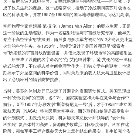
这一反射长波无线电信号、支撑战略通信的关键区域——的研究，便
成了攸关生死的课题。这一战略需求，推动了冷战期间美苏对极地地
区的科学竞争，并在1957至1958年的国际地球物理年期间达到高潮。
空间物理学家詹姆斯·范·艾伦（James Van Allen）的职业生涯，正是
这一阶段的生动缩影。作为一名辐射物理与宇宙线研究专家，他早先
专注于高空宇宙射线探测，随后参与多项军方资助的V-2火箭及更小型
火箭的科学任务。在1958年，他领导设计了美国首颗卫星"探索者一
号"所搭载的宇宙射线探测设备，并借此发现了环绕地球的高能辐射区
——后来成了以他的名字命名的"范·艾伦辐射带"。范·艾伦的这一里程
碑式的发现，不仅标志着空间物理学作为一门独立学科的诞生，也深
刻揭示了外层空间的科学价值，同时为后来的载人航天与卫星设计提
出了必须应对的辐射防护挑战。
当时，美苏的体制差异已决定了其迥异的资源调动模式。美国呈现出
一种"分散协同"的态势，各军种、国家实验室和大学在竞争与合作中
前行，直至1957年苏联发射"斯普特尼克一号"后，才于1958年成立国
家航天局（NASA）整合民用太空事业。而苏联则自始便是高度集中
的计划模式，由政治局决策，科罗廖夫等总设计师领导的 "设计局－
科学院" 复合体封闭高效，资源向少数重点目标极度倾斜。科学在此
阶段，宛如军事工程这棵参天大树上意外结出的果实，其生长完全依