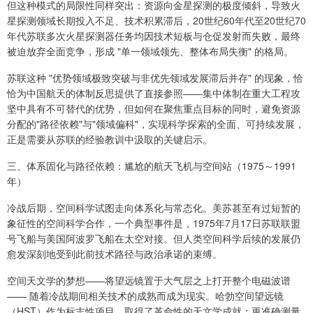
但这种模式的局限性同样突出：资源向金星探测的极度倾斜，导致火
星探测领域长期投入不足、技术积累滞后，20世纪60年代至20世纪70
年代苏联多次火星探测器任务均因技术短板与仓促发射而失败，最终
被迫放弃全面竞争，形成 "单一领域领先、整体布局失衡" 的格局。
苏联这种 "优势领域极致突破与非优先领域发展滞后并存" 的现象，恰
恰为中国航天的体制反思提供了直接参照——集中体制在重大工程攻
坚中具有不可替代的优势，但如何在聚焦重点目标的同时，避免资源
分配的"路径依赖"与"领域偏科"，实现科学探索的全面、可持续发展，
正是需要从苏联的经验教训中汲取的关键启示。
三、体系固化与路径依赖：尴尬的航天飞机与空间站（1975～1991
年）
冷战后期，空间科学试图走向体系化与常态化。美苏甚至有过短暂的
象征性的空间科学合作，一个典型事件是，1975年7月17日苏联联盟
号飞船与美国阿波罗飞船在太空对接。但人类空间科学后续的发展仍
愈发深刻地受到此前技术路径与政治承诺的束缚。
空间天文学的梦想——将望远镜置于大气层之上打开整个电磁波谱
—— 随着冷战期间相关技术的成熟而成为现实。哈勃空间望远镜
（HST）作为标志性项目，取得了革命性的天文学成就：更准确测量