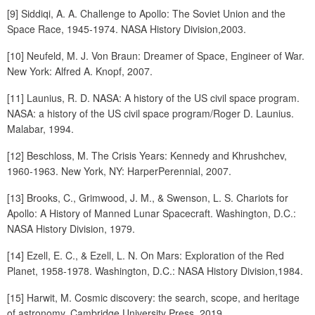
[9] Siddiqi, A. A. Challenge to Apollo: The Soviet Union and the
Space Race, 1945-1974. NASA History Division,2003.
[10] Neufeld, M. J. Von Braun: Dreamer of Space, Engineer of War.
New York: Alfred A. Knopf, 2007.
[11] Launius, R. D. NASA: A history of the US civil space program.
NASA: a history of the US civil space program/Roger D. Launius.
Malabar, 1994.
[12] Beschloss, M. The Crisis Years: Kennedy and Khrushchev,
1960-1963. New York, NY: HarperPerennial, 2007.
[13] Brooks, C., Grimwood, J. M., & Swenson, L. S. Chariots for
Apollo: A History of Manned Lunar Spacecraft. Washington, D.C.:
NASA History Division, 1979.
[14] Ezell, E. C., & Ezell, L. N. On Mars: Exploration of the Red
Planet, 1958-1978. Washington, D.C.: NASA History Division,1984.
[15] Harwit, M. Cosmic discovery: the search, scope, and heritage
of astronomy. Cambridge University Press, 2019.