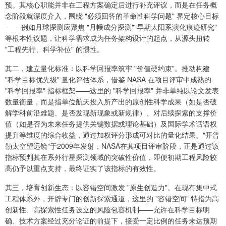
预。其核心职能并非在工程方案确定后进行补充评议，而是在任务概
念阶段就深度介入，围绕 "必须回答的革命性科学问题" 界定核心目标
—— 例如月球探测应聚焦 "月幔成分探测""早期太阳系演化痕迹研究"
等根本性议题，让科学需求成为任务架构设计的起点，从源头扭转
"工程先行、科学补位" 的惯性。
其二，建立量化标准：以科学回报率筑牢 "价值硬约束"。推动构建
"科学目标优先级" 量化评估体系，借鉴 NASA 在项目评审中成熟的
"科学回报率" 指标框架——这里的 "科学回报率" 并非单纯以论文发表
数量衡量，而是指单位航天投入所产出的原创性科学成果（如是否破
解学科前沿难题、是否发现新现象或新规律）、对后续探索的支撑价
值（如是否为未来任务提供关键数据或理论基础）及国际学术话语权
提升等维度的综合收益，通过加权评分形成可对比的量化结果。"开普
勒太空望远镜"于2009年发射，NASA在其项目评审阶段，正是通过该
指标预判其在系外行星探测领域的突破性价值，即便初期工程风险较
高仍予以重点支持，最终证实了该指标的有效性。
其三，培育创新生态：以容错空间激发 "原生创造力"。在现有集中式
工程体系外，开辟专门的创新探索通道，这里的 "容错空间" 特指为高
创新性、高探索性任务设立的风险包容机制——允许在科学目标明
确、技术方案经过充分论证的前提下，接受一定比例的任务未达预期