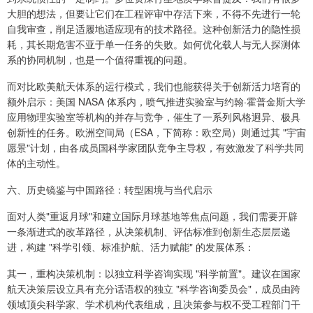
大胆的想法，但要让它们在工程评审中存活下来，不得不先进行一轮
自我审查，削足适履地适应现有的技术路径。这种创新活力的隐性损
耗，其长期危害不亚于单一任务的失败。如何优化载人与无人探测体
系的协同机制，也是一个值得重视的问题。
而对比欧美航天体系的运行模式，我们也能获得关于创新活力培育的
额外启示：美国 NASA 体系内，喷气推进实验室与约翰·霍普金斯大学
应用物理实验室等机构的并存与竞争，催生了一系列风格迥异、极具
创新性的任务。欧洲空间局（ESA，下简称：欧空局）则通过其 "宇宙
愿景"计划，由各成员国科学家团队竞争主导权，有效激发了科学共同
体的主动性。
六、历史镜鉴与中国路径：转型困境与当代启示
面对人类"重返月球"和建立国际月球基地等焦点问题，我们需要开辟
一条渐进式的改革路径，从决策机制、评估标准到创新生态层层递
进，构建 "科学引领、标准护航、活力赋能" 的发展体系：
其一，重构决策机制：以独立科学咨询实现 "科学前置"。建议在国家
航天决策层设立具有充分话语权的独立 "科学咨询委员会"，成员由跨
领域顶尖科学家、学术机构代表组成，且决策参与权不受工程部门干