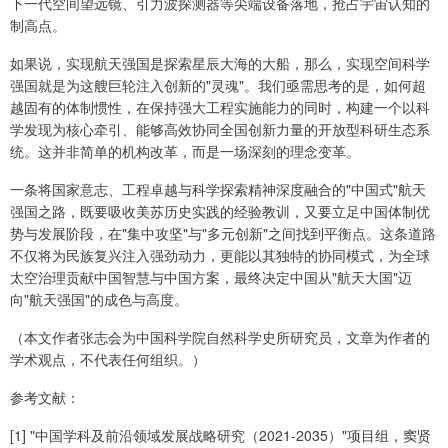
下一代空间望远镜、引力波探测器等尖端设备落地，抢占宇宙认知的
制高点。
如果说，实现航天强国是探索星辰大海的大船，那么，实现空间科学
强国就是为这艘巨轮注入创新的"灵魂"。我们亟需思考的是，如何超
越固有的体制惯性，在保持强大工程实施能力的同时，构建一个以科
学发现为核心牵引、能够高效协同全国创新力量的开放型科研生态系
统。这并非简单的机构改革，而是一场深刻的理念变革。
一条将国家意志、工程卓越与科学探索精神深度融合的"中国式"航天
强国之路，既要吸收美苏历史实践的经验教训，又要立足中国体制优
势与发展阶段，在"集中攻坚"与"多元创新"之间找到平衡点。这条道路
不仅将为民族复兴注入强劲动力，更能以其独特的协同模式，为全球
太空治理贡献中国智慧与中国方案，最终决定中国从"航天大国"迈
向"航天强国"的成色与高度。
（本文作者张志会为中国科学院自然科学史所研究员，文章为作者的
学术观点，不代表任何组织。）
参考文献：
[1] "中国学科及前沿领域发展战略研究（2021-2035）"项目组，窦贤