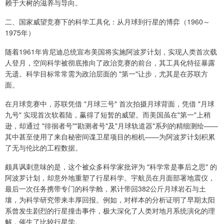
赖于大树的滋养与导向。
二、国家威望竞赛下的科学工具化：从月球到行星的博弈（1960～
1975年）
随着1961年肯尼迪总统宣布美国将实施阿波罗计划，实现人类首次载
人登月，空间科学被彻底推向了政治竞赛的前台，其工具化特征暴露
无遗。科学目标常常需为政治层面的 "第一"让步，尤其是在苏联方
面。
在月球竞赛中，苏联凭借 "月球三号" 首次拍摄月球背面，凭借 "月球
九号" 实现首次软着陆，赢得了短暂的威望。而美国虽在"第一"上稍
逊，却通过 "徘徊者号""勘测者号"及"月球轨道器"系列的精细测绘——
其中甚至使用了来自秘密间谍卫星项目的相机——为阿波罗计划积累
了无与伦比的工程数据。
颇具讽刺意味的是，这个被众多科学家批评为 "科学常是事后之思" 的
阿波罗计划，却意外地重塑了行星科学。宇航员在月面部署地震仪，
最后一次任务携带专门的科学舱，累计带回382公斤月球岩石与土
壤，为科学研究带来丰厚回报。例如，对样本的分析证明了早期太阳
系曾发生剧烈的行星撞击事件，极大深化了人类对地月系统演化的理
解，催生了比较行星学。