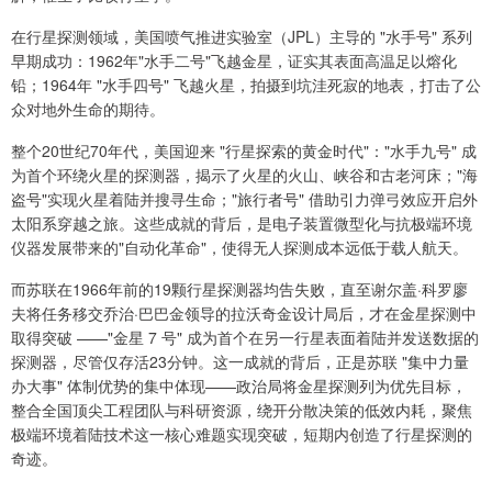
在行星探测领域，美国喷气推进实验室（JPL）主导的 "水手号" 系列
早期成功：1962年"水手二号"飞越金星，证实其表面高温足以熔化
铅；1964年 "水手四号" 飞越火星，拍摄到坑洼死寂的地表，打击了公
众对地外生命的期待。
整个20世纪70年代，美国迎来 "行星探索的黄金时代"："水手九号" 成
为首个环绕火星的探测器，揭示了火星的火山、峡谷和古老河床；"海
盗号"实现火星着陆并搜寻生命；"旅行者号" 借助引力弹弓效应开启外
太阳系穿越之旅。这些成就的背后，是电子装置微型化与抗极端环境
仪器发展带来的"自动化革命"，使得无人探测成本远低于载人航天。
而苏联在1966年前的19颗行星探测器均告失败，直至谢尔盖·科罗廖
夫将任务移交乔治·巴巴金领导的拉沃奇金设计局后，才在金星探测中
取得突破 ——"金星 7 号" 成为首个在另一行星表面着陆并发送数据的
探测器，尽管仅存活23分钟。这一成就的背后，正是苏联 "集中力量
办大事" 体制优势的集中体现——政治局将金星探测列为优先目标，
整合全国顶尖工程团队与科研资源，绕开分散决策的低效内耗，聚焦
极端环境着陆技术这一核心难题实现突破，短期内创造了行星探测的
奇迹。