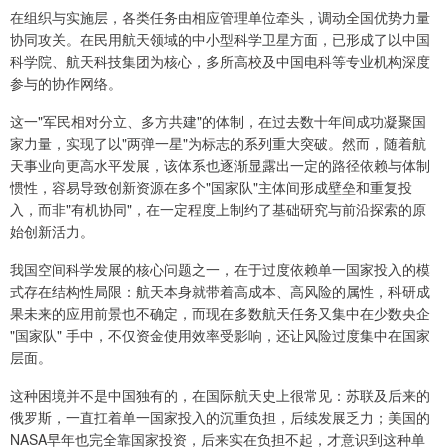
在组织与实施层，各类任务由相应管理单位牵头，调动全国优势力量
协同攻关。在民用航天领域的中小型科学卫星方面，已形成了以中国
科学院、航天科技集团为核心，多所高校及中国电科等专业机构深度
参与的协作网络。
这一"军民相对分立、多方共建"的体制，在过去数十年间成功凝聚国
家力量，实现了以"两弹一星"为标志的系列重大突破。然而，随着航
天事业向更高水平发展，该体系也逐渐显露出一定的路径依赖与体制
惯性，容易导致创新资源在多个"国家队"主体间形成壁垒和重复投
入，而非"有机协同"，在一定程度上制约了基础研究与前沿探索的原
始创新活力。
我国空间科学发展的核心问题之一，在于过度依赖单一国家投入的模
式存在结构性局限：航天本身就带着高成本、高风险的属性，科研成
果未来的应用前景也不确定，而现在多数航天任务又集中在少数央企
"国家队" 手中，不仅资金使用效率受影响，还让风险过度集中在国家
层面。
这种困境并不是中国独有的，在国际航天史上很常见：苏联及后来的
俄罗斯，一直扛着单一国家投入的沉重负担，后续发展乏力；美国的
NASA早年也完全靠国家投资，后来实在负担不起，才意识到这种单