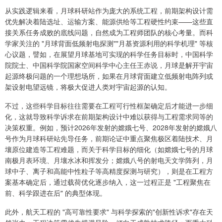
从实践逻辑来看，月球科研站作为庞大的系统工程，前期架构设计需
优先解决着陆选址、运输方案、能源供给等工程硬性约束——这些直
接关系任务成败的底线问题，自然成为工程师团队的核心考量。而科
学家关注的 "月球背面低频射电探测""月基资源利用的科学机理" 等核
心议题，譬如，在展望月球基地可实现的科学任务目标时，中国科学
院院士、中国科学院国家空间科学中心主任王赤说，月球是解开宇宙
起源终极问题的一个理想场所，如果在月球背面建立低频射电阵列或
架设射电望远镜，将极大促进人类对宇宙起源的认知。
不过，这些科学目标往往需要在工程可行性框架确定后才能进一步细
化，这就导致科学诉求在前期架构设计中难以获得与工程需求同等的
决策权重。例如，预计2026年发射的嫦娥七号、2028年发射的嫦娥八
号作为月球科研站先导任务，前期论证中重点聚焦极区着陆技术、月
壤原位建造等工程难题，而关于科学目标的细化（如嫦娥七号的月球
南极月表环境、月壤水冰和挥发分；嫦娥八号的射电天文学阵列，月
球中子、离子和高能中性粒子等高精度探测与研究），则是在工程方
案基本确定后，通过载荷优化逐步纳入，这一过程正是 "工程聚焦在
前、科学跟进在后" 的典型体现。
此外，航天工程的 "高可靠性要求" 与科学探索的"创新性诉求"存在天