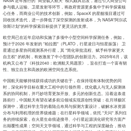
NASA 近年推行的 "商业载人航天" 模式颇具启发，通过引入商业公司
参与载人运输、卫星发射等环节，将政府资源更多集中于科学探索核
心任务，而商业公司的技术创新，例如，SpaceX 的星舰项目通过可
回收技术迭代，进一步降低了深空探测的发射成本，为 NASA"阿尔忒
弥斯计划"的科学探索目标提供了更灵活的支撑。
欧空局已在近年启动和实施了多项中小型空间科学探测任务，例如，
预计于2026 年发射的 "柏拉图"（PLATO，行星凌日与恒星振荡） 卫
星通过多星协同观测系外行星，其 "简化审批流程、赋予科学家更大
自主权" 的机制，有效激发了中小型团队的创新活力。2025年6月，该
机构又公布了《科技2040：欧洲航天局愿景》，旨在打造一个富有韧
性、独立自主和高效的欧洲空间生态系统。
中国航天能够持续获得成功的关键在于，在保持现有体制优势的同
时，深化科学目标在重大工程中的引领作用，优化载人与无人探测体
系的协同机制，并巧妙培育更加开放、多元的创新生态。沿着这条道
路前行，中国航天有望在诸多前沿领域实现原创性突破：在月球极区
探测中，通过科学主导的着陆点布局与探测方案设计，破解水冰资源
分布与利用机理的世界级难题；在行星科学领域，依托 "天问" 系列任
务的持续探索，在火星生命痕迹搜寻、小行星起源演化研究等方面产
出颠覆性成果；空间天文学领域，通过科学与工程的深度融合，推动