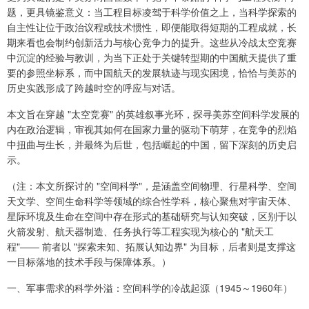
题，更具镜鉴意义：当工程目标凌驾于科学价值之上，当科学探索的
自主性让位于政治议程或技术惯性，即便能取得短期的工程成就，长
期来看也会制约创新活力与核心竞争力的提升。这些从冷战太空竞赛
中沉淀的经验与教训，为当下正处于关键转型期的中国航天提供了重
要的参照坐标系，而中国航天的发展轨迹与现实困境，恰恰与美苏的
历史实践形成了跨越时空的呼应与对话。
本文旨在穿越 "太空竞赛" 的英雄叙事光环，探寻美苏空间科学发展的
内在政治逻辑，审视其如何在国家力量的驱动下萌芽，在竞争的烈焰
中扭曲与生长，并最终为后世，包括崛起的中国，留下深刻的历史启
示。
（注：本文所探讨的 "空间科学"，是涵盖空间物理、行星科学、空间
天文学、空间生命科学等领域的综合性学科，核心聚焦对宇宙天体、
星际环境及生命在空间中存在形式的基础研究与认知突破，区别于以
火箭发射、航天器制造、任务执行等工程实现为核心的 "航天工
程"—— 前者以 "探索未知、拓展认知边界" 为目标，后者则是支撑这
一目标落地的技术手段与保障体系。）
一、军事需求的科学外溢：空间科学的冷战起源（1945～1960年）