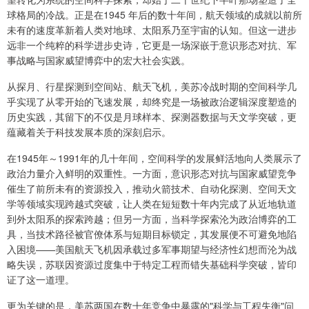
球格局的冷战。正是在1945 年后的数十年间，航天领域的成就以前所
未有的速度革新着人类对地球、太阳系乃至宇宙的认知。但这一进步
远非一个纯粹的科学进步史诗，它更是一场深嵌于意识形态对抗、军
事战略与国家威望博弈中的宏大社会实践。
从探月、行星探测到空间站、航天飞机，美苏冷战时期的空间科学几
乎实现了从零开始的飞速发展，却终究是一场被政治逻辑深度塑造的
历史实践，其留下的不仅是月球样本、探测器数据与天文学突破，更
蕴藏着关于科技发展本质的深刻启示。
在1945年～1991年的几十年间，空间科学的发展鲜活地向人类展示了
政治力量介入鲜明的双重性。一方面，意识形态对抗与国家威望竞争
催生了前所未有的资源投入，推动火箭技术、自动化探测、空间天文
学等领域实现跨越式突破，让人类在短短数十年内完成了从近地轨道
到外太阳系的探索跨越；但另一方面，当科学探索沦为政治博弈的工
具，当技术路径被官僚体系与短期目标锁定，其发展便不可避免地陷
入困境——美国航天飞机因承载过多军事期望与经济性幻想而沦为战
略失误，苏联因资源过度集中于特定工程而错失基础科学突破，皆印
证了这一道理。
更为关键的是，美苏两国在数十年竞争中暴露的"科学与工程失衡"问