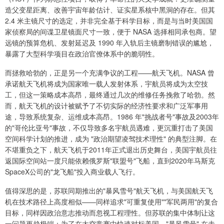
造父变星距离、改善宇宙年龄估计、证实星系核中黑洞的存在。但其
2.4 米主镜尺寸的选定，并非完全基于科学目标，而是与当时美国国
家侦察局的间谍卫星镜面尺寸一致，便于 NASA 选择相同承包商。望
远镜的预算危机、发射延迟及 1990 年入轨后主镜磨制错误的尴尬，
暴露了大型科学项目在政治官僚体系中的脆弱性。
而拯救哈勃的，正是另一个充满争议的工程——航天飞机。NASA 曾
承诺航天飞机将成为国家唯一载人发射体系，宇航员将成为太空技
工，但这一策略成本高昂，最终通过几次的维修任务挽救了哈勃。然
而，航天飞机的设计被赋予了不切实际的经济性要求和广泛军事用
途，导致系统复杂、运维成本高昂。1986 年"挑战者号"事故及2003年
的"哥伦比亚号"事故，不仅导致多名宇航员遇难，更沉重打击了美国
空间科学计划的推进，成为 "政治期望凌驾技术理性" 的典型注脚。在
不堪重负之下，航天飞机于2011年正式退出历史舞台，美国宇航员往
返国际空间站一度只能依赖俄罗斯"联盟号"飞船，直到2020年马斯克
SpaceX公司的"龙飞船"投入商业载人飞行。
值得深思的是，苏联同期推出的"暴风雪号"航天飞机，与美国航天飞
机在技术路径上高度相似——同样追求"可重复使用""军民两用"的复合
目标，同样因政治意志推动而忽视工程理性。但苏联的集中体制让这
一问题更趋极端：为了在太空竞赛中快速对标美国，"暴风雪号" 在未