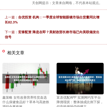
天创网提示：文章来自网络，不代表本站观点。
上一篇：
合优投资 机构：一季度全球智能眼镜市场出货量同比增
长82.3%
下一篇：
宏泰配资 降息在即？美财政部长称市场已向美联储发出
信号
相关文章
鑫策略 女性改善营养性贫血选
富农优配APP 实测网约车平台
什么保健食品好？草本与高效铁
降佣现状：整体抽成比例下探，
源结合更有效
但良性循环仍待建立