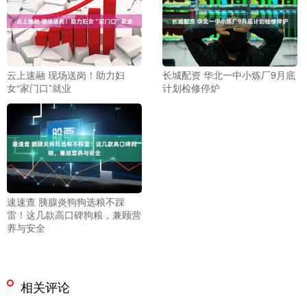
云上速融 现场送岗！助力妇
长城配资 华北一中小炼厂9月底
女“家门口”就业
计划检修停炉
速速查 胰腺炎狗狗选粮不踩
雷！这几款高口碑狗粮，兼顾营
养与安全
相关评论