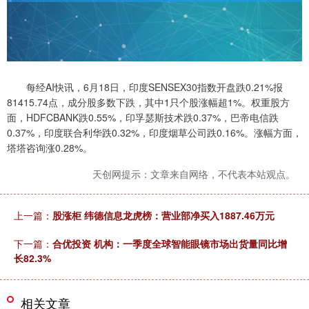
每经AI快讯，6月18日，印度SENSEX30指数开盘跌0.21%报
81415.74点，成分股多数下跌，其中1只个股涨幅超1%。权重股方
面，HDFCBANK跌0.55%，印孚瑟斯技术跌0.37%，巴帝电信跌
0.37%，印度联合利华跌0.32%，印度烟草公司跌0.16%。涨幅方面，
塔塔咨询涨0.28%。
天创网提示：文章来自网络，不代表本站观点。
上一篇：
股涨柜 纬德信息龙虎榜：营业部净买入1887.46万元
下一篇：
合优投资 机构：一季度全球智能眼镜市场出货量同比增
长82.3%
相关文章