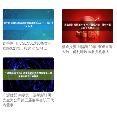
锦牛网 印度SENSEX30指数开
鼎金投资 时隔近20年IROS重返
盘跌0.21%，报81415.74点
大陆，傅利叶展示服务机器人
广源优配 南极光：选举彭聪明
先生为公司第三届董事会职工代
表董事