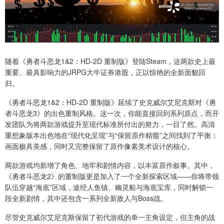
随着《勇者斗恶龙1&2：HD-2D 重制版》登陆Steam，这两款史上最
重要、最具影响力的JRPG大牛证券港股，正以惊艳的全新面貌回
归。
《勇者斗恶龙1&2：HD-2D 重制版》延续了史克威尔艾尼克斯对《勇
者斗恶龙3》的出色重制风格。这一次，你能直接回到系列原点，而开
发团队为将两款游戏提升至现代标准所付出的努力，一目了然。高清
重想象版本出色地在“现代化呈现”与“保留原作精髓”之间找到了平衡：
画面极具美感，同时又完整保留了原作像素美术设计的核心。
两款游戏均新增了角色、地牢和剧情内容，以丰富原作叙事。其中，
《勇者斗恶龙2》的重制版更是加入了一个全新探索区域——你将带领
队伍穿越“海底”区域，途经人鱼镇、幽灵船与海底宝库，同时解锁一
段全新剧情，其中还包含一系列全新敌人与Boss战。
尽管史克威尔艾尼克斯保留了初代游戏的单一主角设定，但主角的战