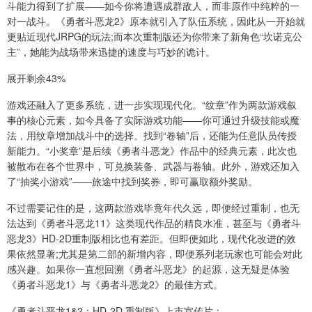
斗能力得到了扩展——如今你将遭遇成群敌人，而非原作中纯粹的一
对一战斗。《勇者斗恶龙2》原本就引入了队伍系统，因此从一开始就
更贴近现代JRPG的玩法;而本次重制版还为你带来了新角色“坎诺克公
主”，她能为战场带来迅捷的速度与巧妙的诡计。
展开剩余43%
游戏还融入了更多系统，进一步实现现代化。“纹章”作为两款游戏叙
事的核心元素，如今具备了实际游戏功能——你可通过升级技能或魔
法，用纹章增加战斗中的选择。找到“卷轴”后，还能为任意队员传授
新能力。“小奖章”是后续《勇者斗恶龙》作品中的经典元素，此次也
被散布在各个世界中，可兑换装备、武器与卷轴。此外，游戏还加入
了“抽奖小游戏”——旅途中找到奖券，即可赢取额外奖励。
不过需要记住的是，这两款游戏毕竟年代久远，即便经过重制，也无
法达到《勇者斗恶龙11》这类现代作品的精良水准，甚至与《勇者斗
恶龙3》HD-2D重制版相比也有差距。但即便如此，现代化改进的效
果依然显著;尤其是第二部的新增内容，即便系列老玩家也可能会对此
感兴趣。如果你一直想回溯《勇者斗恶龙》的起源，这无疑是体验
《勇者斗恶龙1》与《勇者斗恶龙2》的最佳方式。
《勇者斗恶龙1&2：HD-2D 重制版》上市宣传片：