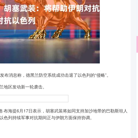
沪深300
4694.44
.42%
43.13
0.93%
布消息称，德黑兰防空系统成功击退了以色列的“侵略”。
兰地区发动新一轮袭击。
·布海提6月17日表示，胡塞武装将如同支持加沙地带的巴勒斯坦人
以色列持续军事对抗期间正与伊朗方面保持协调。