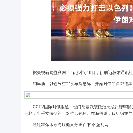
深证成指
14311.01
.68
1.02%
200.89
1
据央视新闻盈利网，当地时间18日，伊朗迈赫尔通讯社发
稍早前，以色列空军发布消息称，开始对伊朗首都德黑
CCTV国际时讯报道，也门胡塞武装政治局成员穆罕默德
一样，出手支援伊朗，对抗以色列。布海提说，该组织在与
通过霍尔木兹海峡船只数正在下降 盈利网