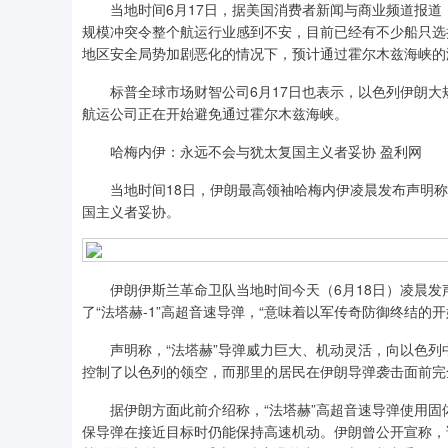
当地时间6月17日，据美国消费者新闻与商业频道报道
规模冲突令整个航运行业感到不安，目前已经有不少船只选
地区安全局势加剧恶化的情况下，预计通过霍尔木兹海峡的
标普全球市场财智公司6月17日也表示，以色列伊朗大规
航运公司正在开始避免通过霍尔木兹海峡。
哈梅内伊：永远不会与犹太复国主义者妥协 盈利网
当地时间18日，伊朗最高领袖哈梅内伊凌晨发布声明称
国主义者妥协。
伊朗伊斯兰革命卫队当地时间今天（6月18日）凌晨发声明
了“法塔赫-1”高超音速导弹，“意味着以军传奇防御终结的
声明称，“法塔赫”导弹威力巨大、机动灵活，向以色列中
控制了以色列的领空，而那里的居民在伊朗导弹袭击面前完
据伊朗方面此前介绍称，“法塔赫”高超音速导弹使用固体
保导弹在接近目标时仍能保持高速机动。伊朗曾公开宣称，该