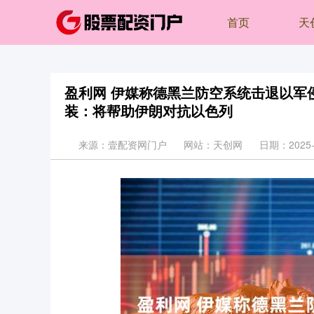
首页
天
盈利网 伊媒称德黑兰防空系统击退以军
装：将帮助伊朗对抗以色列
来源：壹配资网门户
网站：天创网
日期：2025-0