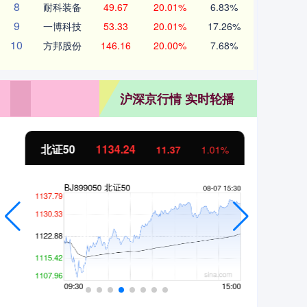
8
耐科装备
49.67
20.01%
6.83%
9
一博科技
53.33
20.01%
17.26%
10
方邦股份
146.16
20.00%
7.68%
沪深京行情 实时轮播
北证50
1134.24
创
11.37
1.01%