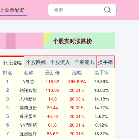
上股票配资
个股实时涨跌榜
个股跌幅
个股流入
个股流出
换手率
个股涨幅
排名
名称
最新价
涨幅
换手率
1
N展芯
116.52
396.89%
79.39%
2
锐翔智能
110.02
20.21%
16.80%
3
志特新材
14.8
20.03%
14.18%
4
博腾股份
20.44
20.02%
14.77%
5
近岸蛋白
46.72
20.01%
5.62%
6
毕得医药
61.6
20.01%
6.12%
7
五洲医疗
83.62
20.01%
18.37%