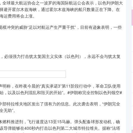
，全球最大航运协会之一波罗的海国际航运公会表示，以色列伊朗大
择避开霍尔木兹海峡，通过霍尔木兹海峡的船只数量正在下降。在
海运费用将会上涨。
模冲突的威胁“足以对航运产生严重干扰”，目前有迹象表明，一些
，必须强力打击犹太复国主义实体（以色列），永远不会与犹太复
称，在昨夜今晨的“真实承诺3”第11阶段行动中，革命卫队使用
开始，以及以色列混乱和毁灭的开始”。#伊朗称完全控制以色列领空#
部特拉维夫地区发出了强有力的信息。此次袭击表明，“伊朗完全
全无助”。
燃料推进剂，飞行速度达13至15马赫。弹头配备球形发动机，确
导弹能够在400秒内打击以色列第二大城市特拉维夫。据称“法塔